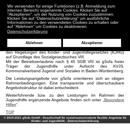
≡
Menu
Wir verwenden für einige Funktionen (z.B. Anmeldung zum
internen Bereich) sogenannte Cookies. Klicken Sie auf
"Akzeptieren", um der Nutzung von Cookies zuzustimmen.
Klicken Sie auf "Datenschutzerklärung" um ausführliche
Informationen zu den verwendeten Cookies zu erhalten oder
auf "Ablehnen" um Cookies zu deaktivieren.
Datenschutzerklärung
Jugendhilfe
Ablehnen
Akzeptieren
Die Leistungen im Rahmen der Jugendhilfe ergeben sich aus
den Regelungen des Kinder- und Jugenhilfegesetztes (KJHG)
auf Grundlage des Sozialgesezbuches VIII.
Mit der Betriebserlaubnis nach § 45 SGB VIII ist gSofa freier
Träger der Jugendhilfe unter Aufsicht des KVJS,
Kommunalverband Jugend und Soziales in Baden-Württemberg.
Die Leistungsangebote von gSofa orientieren sich an obigen
Rahmenbedingungen. Eine transparente und überschaubare
Angebotsstruktur ist dabei entscheident.
Weiterführende bzw. zu den Leistungen im Rahmen der
Jugendhilfe ergänzende Angebote finden sich unter „
Besondere
Hilfen
“.
TOP
© 2010-2021 gSofa GmbH - Gesellschaft für sozialraumorientierte flexible Angebote für
Kinder- und Jugendhilfe -
Datenschutzerklärung