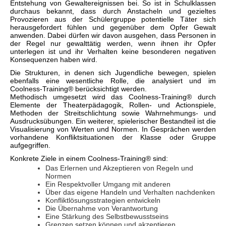
Entstehung von Gewaltereignissen bei. So ist in Schulklassen
durchaus bekannt, dass durch Anstacheln und gezieltes
Provozieren aus der Schülergruppe potentielle Täter sich
herausgefordert fühlen und gegenüber dem Opfer Gewalt
anwenden. Dabei dürfen wir davon ausgehen, dass Personen in
der Regel nur gewalttätig werden, wenn ihnen ihr Opfer
unterlegen ist und ihr Verhalten keine besonderen negativen
Konsequenzen haben wird.
Die Strukturen, in denen sich Jugendliche bewegen, spielen
ebenfalls eine wesentliche Rolle, die analysiert und im
Coolness-Training® berücksichtigt werden.
Methodisch umgesetzt wird das Coolness-Training® durch
Elemente der Theaterpädagogik, Rollen- und Actionspiele,
Methoden der Streitschlichtung sowie Wahrnehmungs- und
Ausdrucksübungen. Ein weiterer, spielerischer Bestandteil ist die
Visualisierung von Werten und Normen. In Gesprächen werden
vorhandene Konfliktsituationen der Klasse oder Gruppe
aufgegriffen.
Konkrete Ziele in einem Coolness-Training® sind:
Das Erlernen und Akzeptieren von Regeln und
Normen
Ein Respektvoller Umgang mit anderen
Über das eigene Handeln und Verhalten nachdenken
Konfliktlösungsstrategien entwickeln
Die Übernahme von Verantwortung
Eine Stärkung des Selbstbewusstseins
Grenzen setzen können und akzeptieren