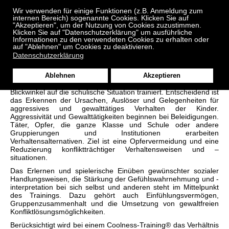
≡
Menu
Wir verwenden für einige Funktionen (z.B. Anmeldung zum
internen Bereich) sogenannte Cookies. Klicken Sie auf
"Akzeptieren", um der Nutzung von Cookies zuzustimmen.
Klicken Sie auf "Datenschutzerklärung" um ausführliche
Informationen zu den verwendeten Cookies zu erhalten oder
auf "Ablehnen" um Cookies zu deaktivieren.
Datenschutzerklärung
Coolness-Training ®
Ablehnen
Akzeptieren
Im Coolness-Training® werden schwierige Alltagssituationen mit
Blickwinkel auf die schulische Situation trainiert. Entscheidend ist
das Erkennen der Ursachen, Auslöser und Gelegenheiten für
aggressives und gewalttätiges Verhalten der Kinder.
Aggressivität und Gewalttätigkeiten beginnen bei Beleidigungen.
Täter, Opfer, die ganze Klasse und Schule oder andere
Gruppierungen und Institutionen erarbeiten
Verhaltensalternativen. Ziel ist eine Opfervermeidung und eine
Reduzierung konfliktträchtiger Verhaltensweisen und –
situationen.
Das Erlernen und spielerische Einüben gewünschter sozialer
Handlungsweisen, die Stärkung der Gefühlswahrnehmung und -
interpretation bei sich selbst und anderen steht im Mittelpunkt
des Trainings. Dazu gehört auch Einfühlungsvermögen,
Gruppenzusammenhalt und die Umsetzung von gewaltfreien
Konfliktlösungsmöglichkeiten.
Berücksichtigt wird bei einem Coolness-Training® das Verhältnis