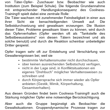
von Täter-Opfer- Zuschauer bzw. Beobachter wie auch
Institution (zum Beispiel Schule). Die folgende Grundannahme
mit entsprechender Handlungskonsequenz des Coolness-
Training® spielt dabei eine zentrale Rolle:
Die Täter wachsen mit zunehmender Feindseligkeit in einer aus
ihrer Sicht sie benachteiligenden Umwelt auf. Die
Selbstdurchsetzung wird gewaltsam erzwungen. Die Illusion
dieser Täter, Probleme gewaltsam lösen zu können, wird durch
das Opferverhalten (Opfer werden oft als "Tankstelle des
Selbstbewusstseins" von diesen Tätern bezeichnet und als
solche benutzt) und durch die Reaktion scheinbar unbeteiligter
Dritter gespeist.
Opfer tragen sehr oft zur Entstehung und Verschärfung von
Gewaltereignissen bei, weil sie
bestimmte Verhaltensmuster nicht durchschauen,
über keinen ausreichenden Selbstschutz verfügen,
nicht in der Lage sind, in Konfliktsituationen ein
eigenes "Drehbuch" möglicher Verhaltensweisen zu
schreiben und
durch Körpersprache sich immer wieder als Opfer
anbieten (Gestik, Mimik, Körperhaltung,
Gesamtverhalten).
Aus diesen Gründen findet beim Coolness-Training® auch die
Stärkung möglicher Opfer eine notwendige Berücksichtigung.
Aber auch die Gruppe begünstigt als Beobachter die
Gewaltsituationen. Gruppendynamische Prozesse tragen zur